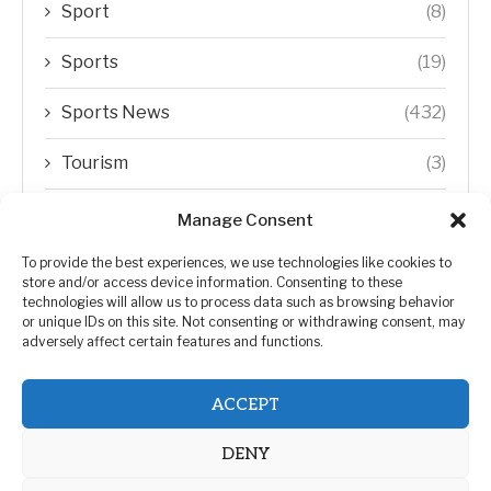
Sport
(8)
Sports
(19)
Sports News
(432)
Tourism
(3)
Transfer Trends
(1)
Manage Consent
Uncategorized
(192)
To provide the best experiences, we use technologies like cookies to
store and/or access device information. Consenting to these
technologies will allow us to process data such as browsing behavior
WORLD
(5)
or unique IDs on this site. Not consenting or withdrawing consent, may
adversely affect certain features and functions.
WORLD NEWS
(432)
ACCEPT
Zimbabwe Politics
(124)
DENY