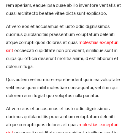
rem aperiam, eaque ipsa quae ab illo inventore veritatis et
quasi architecto beatae vitae dicta sunt explicabo.
At vero eos et accusamus et iusto odio dignissimos
ducimus qui blanditiis praesentium voluptatum deleniti
atque corrupti quos dolores et quas
molestias excepturi
sint
occaecati cupiditate non provident, similique sunt in
culpa qui officia deserunt mollitia animi, id est laborum et
dolorum fuga.
Quis autem vel eum iure reprehenderit qui in ea voluptate
velit esse quam nihil molestiae consequatur, vel illum qui
dolorem eum fugiat quo voluptas nulla pariatur.
At vero eos et accusamus et iusto odio dignissimos
ducimus qui blanditiis praesentium voluptatum deleniti
atque corrupti quos dolores et quas
molestias excepturi
sint
occaecati cupiditate non provident, similique sunt in