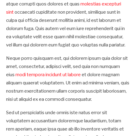
atque corrupti quos dolores et quas
molestias excepturi
sint
occaecati cupiditate non provident, similique sunt in
culpa qui officia deserunt mollitia animi, id est laborum et
dolorum fuga. Quis autem vel eum iure reprehenderit qui in
ea voluptate velit esse quam nihil molestiae consequatur,
vel illum qui dolorem eum fugiat quo voluptas nulla pariatur.
Neque porro quisquam est, qui dolorem ipsum quia dolor sit
amet, consectetur, adipisci velit, sed quia non numquam
eius
modi tempora incidunt ut labore
et dolore magnam
aliquam quaerat voluptatem. Ut enim ad minima veniam, quis
nostrum exercitationem ullam corporis suscipit laboriosam,
nisi ut aliquid ex ea commodi consequatur.
Sed ut perspiciatis unde omnis iste natus error sit
voluptatem accusantium doloremque laudantium, totam
rem aperiam, eaque ipsa quae ab illo inventore veritatis et