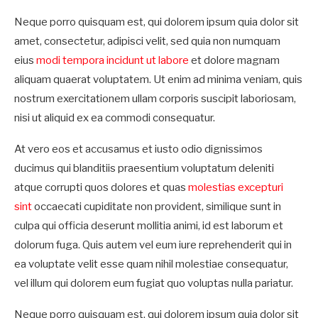
Neque porro quisquam est, qui dolorem ipsum quia dolor sit
amet, consectetur, adipisci velit, sed quia non numquam
eius
modi tempora incidunt ut labore
et dolore magnam
aliquam quaerat voluptatem. Ut enim ad minima veniam, quis
nostrum exercitationem ullam corporis suscipit laboriosam,
nisi ut aliquid ex ea commodi consequatur.
At vero eos et accusamus et iusto odio dignissimos
ducimus qui blanditiis praesentium voluptatum deleniti
atque corrupti quos dolores et quas
molestias excepturi
sint
occaecati cupiditate non provident, similique sunt in
culpa qui officia deserunt mollitia animi, id est laborum et
dolorum fuga. Quis autem vel eum iure reprehenderit qui in
ea voluptate velit esse quam nihil molestiae consequatur,
vel illum qui dolorem eum fugiat quo voluptas nulla pariatur.
Neque porro quisquam est, qui dolorem ipsum quia dolor sit