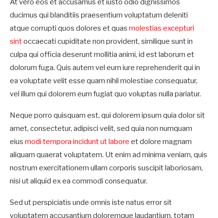
At vero eos et accusamus et iusto odio dignissimos
ducimus qui blanditiis praesentium voluptatum deleniti
atque corrupti quos dolores et quas
molestias excepturi
sint
occaecati cupiditate non provident, similique sunt in
culpa qui officia deserunt mollitia animi, id est laborum et
dolorum fuga. Quis autem vel eum iure reprehenderit qui in
ea voluptate velit esse quam nihil molestiae consequatur,
vel illum qui dolorem eum fugiat quo voluptas nulla pariatur.
Neque porro quisquam est, qui dolorem ipsum quia dolor sit
amet, consectetur, adipisci velit, sed quia non numquam
eius
modi tempora incidunt ut labore
et dolore magnam
aliquam quaerat voluptatem. Ut enim ad minima veniam, quis
nostrum exercitationem ullam corporis suscipit laboriosam,
nisi ut aliquid ex ea commodi consequatur.
Sed ut perspiciatis unde omnis iste natus error sit
voluptatem accusantium doloremque laudantium, totam