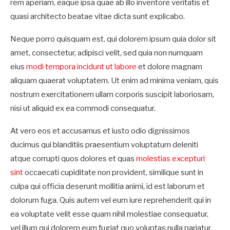
rem aperiam, eaque ipsa quae ab illo inventore veritatis et
quasi architecto beatae vitae dicta sunt explicabo.
Neque porro quisquam est, qui dolorem ipsum quia dolor sit
amet, consectetur, adipisci velit, sed quia non numquam
eius
modi tempora incidunt ut labore
et dolore magnam
aliquam quaerat voluptatem. Ut enim ad minima veniam, quis
nostrum exercitationem ullam corporis suscipit laboriosam,
nisi ut aliquid ex ea commodi consequatur.
At vero eos et accusamus et iusto odio dignissimos
ducimus qui blanditiis praesentium voluptatum deleniti
atque corrupti quos dolores et quas
molestias excepturi
sint
occaecati cupiditate non provident, similique sunt in
culpa qui officia deserunt mollitia animi, id est laborum et
dolorum fuga. Quis autem vel eum iure reprehenderit qui in
ea voluptate velit esse quam nihil molestiae consequatur,
vel illum qui dolorem eum fugiat quo voluptas nulla pariatur.