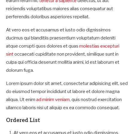
earum rerum hic
tenetur a sapiente
delectus, ut aut
reiciendis voluptatibus maiores alias consequatur aut
perferendis doloribus asperiores repellat.
At vero eos et accusamus et iusto odio dignissimos
ducimus qui blanditiis praesentium voluptatum deleniti
atque corrupti quos dolores et quas
molestias excepturi
sint
occaecati cupiditate non provident, similique sunt in
culpa qui officia deserunt mollitia animi, id est laborum et
dolorum fuga.
Lorem ipsum dolor sit amet, consectetur adipisicing elit, sed
do eiusmod tempor incididunt ut labore et dolore magna
aliqua. Ut enim
ad minim veniam
, quis nostrud exercitation
ullamco laboris nisi ut aliquip ex ea commodo consequat.
Ordered List
At vero eos et accusamus et iusto odio dignissimos.