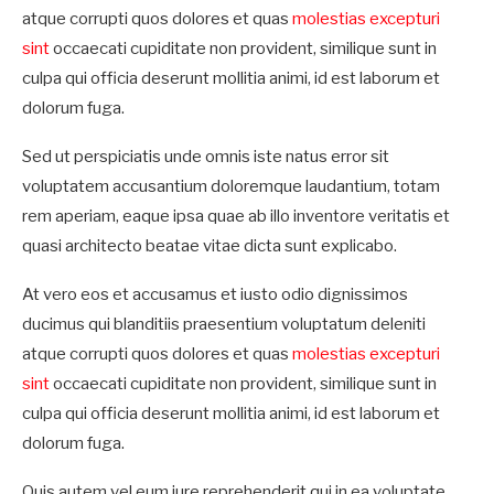
atque corrupti quos dolores et quas
molestias excepturi
sint
occaecati cupiditate non provident, similique sunt in
culpa qui officia deserunt mollitia animi, id est laborum et
dolorum fuga.
Sed ut perspiciatis unde omnis iste natus error sit
voluptatem accusantium doloremque laudantium, totam
rem aperiam, eaque ipsa quae ab illo inventore veritatis et
quasi architecto beatae vitae dicta sunt explicabo.
At vero eos et accusamus et iusto odio dignissimos
ducimus qui blanditiis praesentium voluptatum deleniti
atque corrupti quos dolores et quas
molestias excepturi
sint
occaecati cupiditate non provident, similique sunt in
culpa qui officia deserunt mollitia animi, id est laborum et
dolorum fuga.
Quis autem vel eum iure reprehenderit qui in ea voluptate