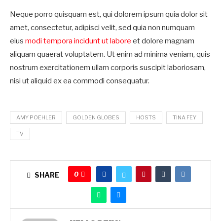
Neque porro quisquam est, qui dolorem ipsum quia dolor sit
amet, consectetur, adipisci velit, sed quia non numquam
eius
modi tempora incidunt ut labore
et dolore magnam
aliquam quaerat voluptatem. Ut enim ad minima veniam, quis
nostrum exercitationem ullam corporis suscipit laboriosam,
nisi ut aliquid ex ea commodi consequatur.
AMY POEHLER
GOLDEN GLOBES
HOSTS
TINA FEY
TV
0
SHARE