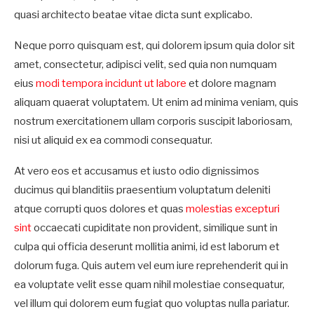
quasi architecto beatae vitae dicta sunt explicabo.
Neque porro quisquam est, qui dolorem ipsum quia dolor sit
amet, consectetur, adipisci velit, sed quia non numquam
eius
modi tempora incidunt ut labore
et dolore magnam
aliquam quaerat voluptatem. Ut enim ad minima veniam, quis
nostrum exercitationem ullam corporis suscipit laboriosam,
nisi ut aliquid ex ea commodi consequatur.
At vero eos et accusamus et iusto odio dignissimos
ducimus qui blanditiis praesentium voluptatum deleniti
atque corrupti quos dolores et quas
molestias excepturi
sint
occaecati cupiditate non provident, similique sunt in
culpa qui officia deserunt mollitia animi, id est laborum et
dolorum fuga. Quis autem vel eum iure reprehenderit qui in
ea voluptate velit esse quam nihil molestiae consequatur,
vel illum qui dolorem eum fugiat quo voluptas nulla pariatur.