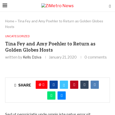
Home
»
Tina Fey and Amy Poehler to Return as Golden Globes
Hosts
UNCATEGORIZED
Tina Fey and Amy Poehler to Return as
Golden Globes Hosts
written by
Kells Dziva
January 21, 2020
0 comments
0
SHARE
Sed ut perspiciatis unde omnis iste natus error sit