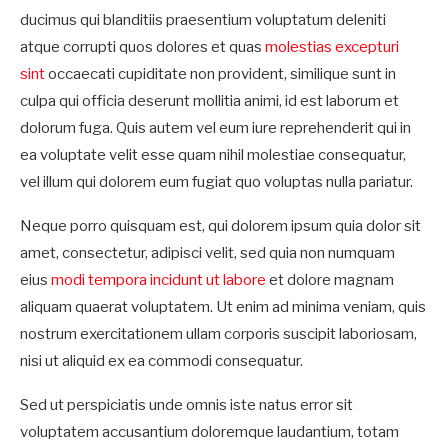
ducimus qui blanditiis praesentium voluptatum deleniti
atque corrupti quos dolores et quas
molestias excepturi
sint
occaecati cupiditate non provident, similique sunt in
culpa qui officia deserunt mollitia animi, id est laborum et
dolorum fuga. Quis autem vel eum iure reprehenderit qui in
ea voluptate velit esse quam nihil molestiae consequatur,
vel illum qui dolorem eum fugiat quo voluptas nulla pariatur.
Neque porro quisquam est, qui dolorem ipsum quia dolor sit
amet, consectetur, adipisci velit, sed quia non numquam
eius
modi tempora incidunt ut labore
et dolore magnam
aliquam quaerat voluptatem. Ut enim ad minima veniam, quis
nostrum exercitationem ullam corporis suscipit laboriosam,
nisi ut aliquid ex ea commodi consequatur.
Sed ut perspiciatis unde omnis iste natus error sit
voluptatem accusantium doloremque laudantium, totam